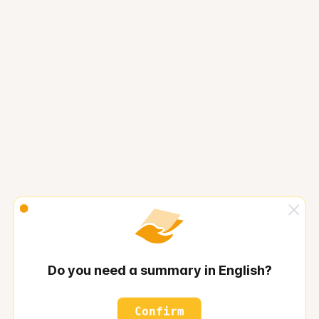
Do you need a summary in English?
Confirm