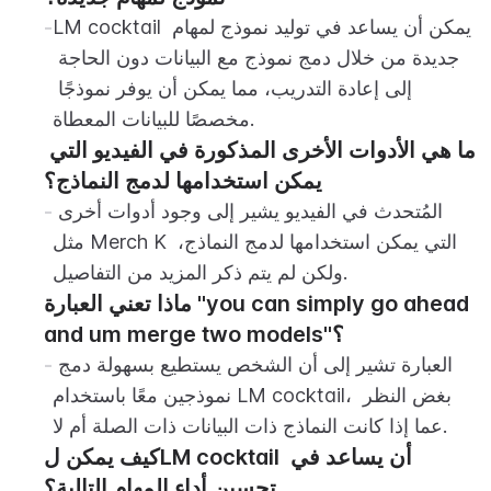
LM cocktail يمكن أن يساعد في توليد نموذج لمهام 
-
جديدة من خلال دمج نموذج مع البيانات دون الحاجة 
إلى إعادة التدريب، مما يمكن أن يوفر نموذجًا 
مخصصًا للبيانات المعطاة.
ما هي الأدوات الأخرى المذكورة في الفيديو التي 
يمكن استخدامها لدمج النماذج؟
المُتحدث في الفيديو يشير إلى وجود أدوات أخرى 
-
مثل Merch K التي يمكن استخدامها لدمج النماذج، 
ولكن لم يتم ذكر المزيد من التفاصيل.
ماذا تعني العبارة "you can simply go ahead 
and um merge two models"؟
العبارة تشير إلى أن الشخص يستطيع بسهولة دمج 
-
نموذجين معًا باستخدام LM cocktail، بغض النظر 
عما إذا كانت النماذج ذات البيانات ذات الصلة أم لا.
كيف يمكن لLM cocktail أن يساعد في 
تحسين أداء المهام التالية؟