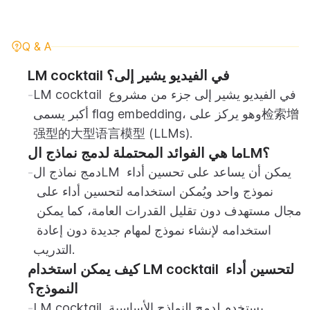
Q & A
LM cocktail في الفيديو يشير إلى؟
LM cocktail في الفيديو يشير إلى جزء من مشروع 
-
أكبر يسمى flag embedding، وهو يركز على检索增
强型的大型语言模型 (LLMs).
ما هي الفوائد المحتملة لدمج نماذج الLM؟
دمج نماذج الLM يمكن أن يساعد على تحسين أداء 
-
نموذج واحد ويُمكن استخدامه لتحسين أداء على 
مجال مستهدف دون تقليل القدرات العامة، كما يمكن 
استخدامه لإنشاء نموذج لمهام جديدة دون إعادة 
التدريب.
كيف يمكن استخدام LM cocktail لتحسين أداء 
النموذج؟
LM cocktail يستخدم لدمج النماذج الأساسية 
-