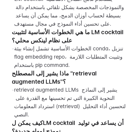
والنموذجات المخصصة بشكل تلقائي باستخدام دالة 
بسيطة لحساب أوزان الدمج، مما يمكن أن يساعد 
على تحسين أداء النموذج في مجال مستهدف.
ما هي الخطوات الأساسية لتثبيت LM cocktail 
على نظام لينكس محلي؟
الخطوات الأساسية تشمل إنشاء بيئة conda، تنزيل 
-
flag embedding repo، وتثبيت المتطلبات اللازمة 
باستخدام pip command.
ماذا يشير إلى المصطلح "retrieval 
augmented LLMs"؟
retrieval augmented LLMs يشير إلى النماذج 
-
النحوية الكبيرة التي تم تحسينها مع القدرة على 
استرداد المعلومات (retrieval) لتحسين أداء التحليل 
النصي.
كيف يمكن لLM cocktail أن يساعد في توليد 
نموذج لمهام جديدة؟