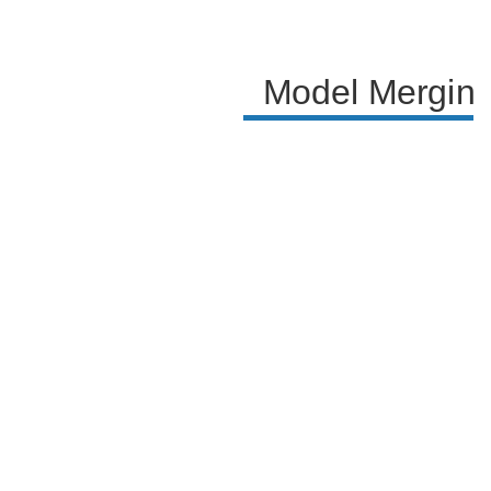
additional functionalities of the repository and
encourages viewers to subscribe and share the
content.
Model Merging