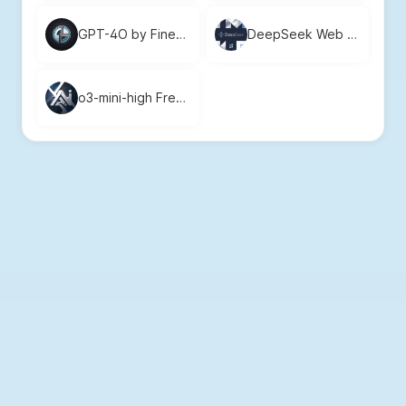
GPT-4O by FineChat: Free Advanced AI for Your Personal & Professional Needs
DeepSeek Web Chat: Free AI for Content, Problem-Solving, and More
o3-mini-high Free AI Service by FineChat AI | Advanced Reasoning and Analysis