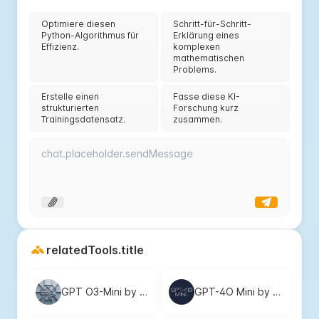
Optimiere diesen
Schritt-für-Schritt-
Python-Algorithmus für
Erklärung eines
Effizienz.
komplexen
mathematischen
Problems.
Erstelle einen
Fasse diese KI-
strukturierten
Forschung kurz
Trainingsdatensatz.
zusammen.
relatedTools.title
GPT O3-Mini by FineChat: Free, Fast AI Reasoning for Complex Tasks
GPT-4O Mini by FineChat - Free, Fast, and Efficient AI for Quick Answers