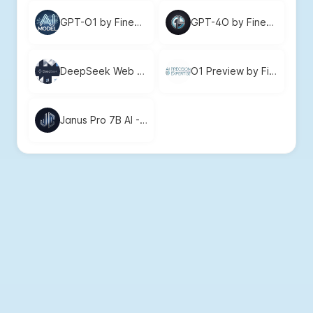
GPT-O1 by FineChat: Fast, Precise AI Model - Free to Use
GPT-4O by FineChat: Free Advanced AI for Your Personal & Professional Needs
DeepSeek Web Chat: Free AI for Content, Problem-Solving, and More
O1 Preview by FineChat | Free AI for Prototyping & Task Automation
Janus Pro 7B AI - Free, No Login Required for Instant Image Generation