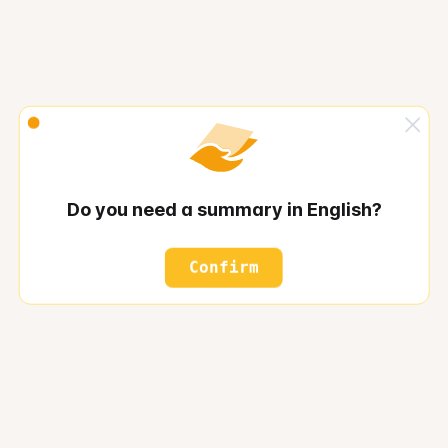
Do you need a summary in English?
Confirm