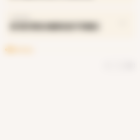
这段视频展示了两种不同的冰咖啡制作方法：冰
者伊东和グッドマン分享了他们的冰咖啡配方，
块先加入和冰块后加入，并比较了两者的视觉和
强调了冰块后加入的方法，并解释了这样做的原
10:03
口感差异。先加入冰块的方法会使咖啡颜色看起
因。此外，还提供了关于如何选择适合制作冰咖
😀 制作美味冰咖啡的技巧和建议
来更淡，口感上可能会感觉稍微稀薄和水感，但
啡的咖啡豆的建议，推荐了中度烘焙的豆子，以
视频的最后部分提供了一些制作美味冰咖啡的技
依然保持了咖啡的风味，如石果类的香气。而后
及非洲产的咖啡豆，如肯尼亚、卢旺达、布隆迪
巧和建议。讲解者指出，无论是先加入还是后加
加入冰块的方法则让咖啡颜色更深，口感更为浓
等。最后，讲解者还介绍了使用埃塞俄比亚的古
Mindmap
入冰块，都可以通过调整咖啡的比例来优化口
郁和集中，带有更强烈的甜度和质感。视频中还
吉汉贝拉咖啡豆作为例子，说明了这种豆子适合
感。例如，如果先加入冰块，可以增加咖啡的比
提到了冰块融化过程中对咖啡口感的影响，建议
冰滴和浓缩咖啡，具有多种风味特点，如菠萝、
例以保持浓郁的口感。此外，还强调了在制作冰
观众亲自尝试两种方法，以体验不同的口感和风
干芒果、桃子、石果等，以及最后的巧克力和可
咖啡时，应该尽快将热咖啡冷却，以保持咖啡的
味。
可的浓郁甜味。
后期风味，避免风味的流失。最后，讲解者鼓励
观众在家中尝试制作冰咖啡，并享受这一过程。