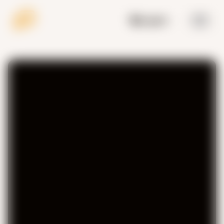
English
Open 