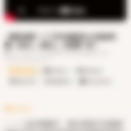
【劇烈改變？！】手沖冰咖啡加入冰塊的時
機。先加入。後加入。你是哪一派？
Ito atsuomi / 日本咖啡職人興京都的咖啡狂人們
21 May 2024
12:22
Summary
Outlines
Mindmap
Keywords
Highlights
Transcripts
Summary
TLDR
在本视频中，我们将探讨冰咖啡