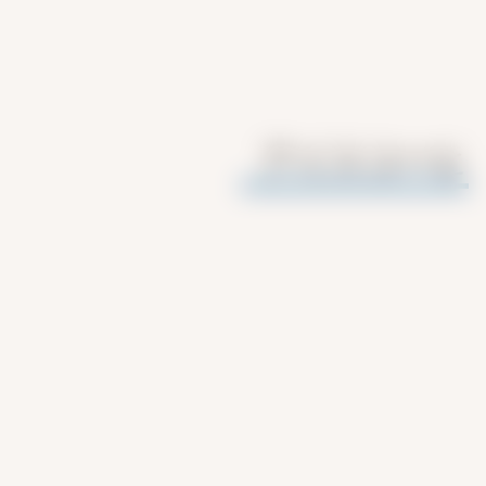
アイスコーヒ