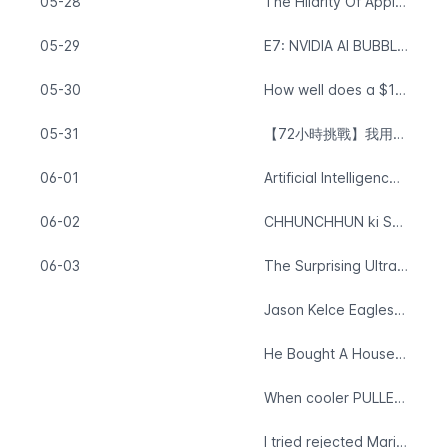
05-28
The Hilarity Of Apple Vision Pro.
05-29
E7: NVIDIA AI BUBBLE We Can't Stay Quiet Any Longer
05-30
How well does a $17 cooler actually work?
05-31
【72小時挑戰】我用AI從0做自媒體，3天全網播放量竟然破600000
06-01
Artificial Intelligence | 60 Minutes Full Episodes
06-02
CHHUNCHHUN ki SURGERY hogi😐
06-03
The Surprising Ultrasound that Changes EVERYTHING! (Raw Reactions)
Jason Kelce Eagles press conference | Today at 1pm
He Bought A House On Amazon
When cooler PULLED up to earth and realized GOKU is ONE of ONE
I tried rejected Mario Odyssey speedrun ideas