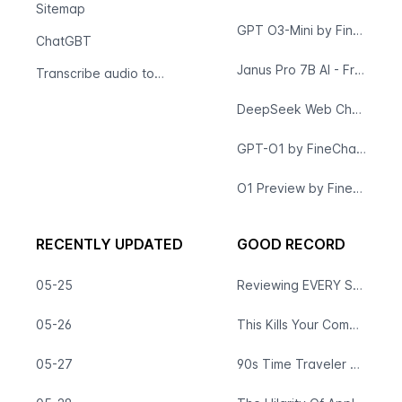
Sitemap
GPT O3-Mini by FineChat: Free, Fast AI Reasoning for Complex Tasks
ChatGBT
Janus Pro 7B AI - Free, No Login Required for Instant Image Generation
Transcribe audio to text
DeepSeek Web Chat: Free AI for Content, Problem-Solving, and More
GPT-O1 by FineChat: Fast, Precise AI Model - Free to Use
O1 Preview by FineChat | Free AI for Prototyping & Task Automation
RECENTLY UPDATED
GOOD RECORD
05-25
Reviewing EVERY Samsung Galaxy S Ever!
05-26
This Kills Your Computer.
05-27
90s Time Traveler Discovers Apple Vision Pro