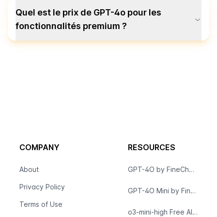
Quel est le prix de GPT-4o pour les
fonctionnalités premium ?
COMPANY
RESOURCES
About
GPT-4O by FineChat: Free Advanced AI for Your Personal & Professional Needs
Privacy Policy
GPT-4O Mini by FineChat - Free, Fast, and Efficient AI for Quick Answers
Terms of Use
o3-mini-high Free AI Service by FineChat AI | Advanced Reasoning and Analysis