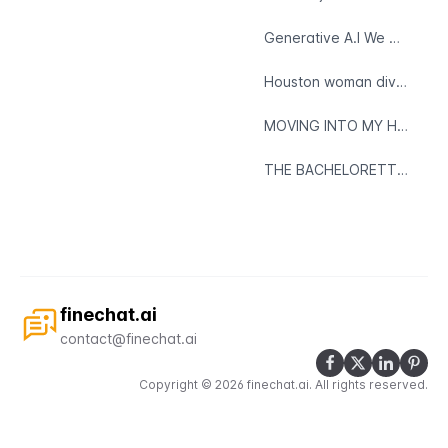
Generative A.I We Aren’t Ready.
Houston woman divorces, then adopts husband after wreck left him with brain damage
MOVING INTO MY HOUSE
THE BACHELORETTE TRIP OF MY DREAMS: PART 2
finechat.ai
contact@finechat.ai
Copyright ©
2026
finechat.ai
. All rights reserved.