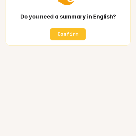
Do you need a summary in English?
Confirm